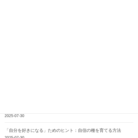
2025-12-21
心の豊かさを育むために必要なことは？
2025-07-30
ネガティブな思考にさよならする方法
2025-07-30
人は心が愉快であれば終日歩んでも嫌になることはな
い
2025-07-30
自分を肯定できず自信を持てない40代女性のための記事
2025-07-30
「自分を好きになる」ためのヒント：自信の種を育てる方法
2025-07-30